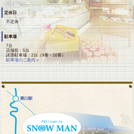
定休日
不定休
駐車場
7台
店舗前：5台
諸墨駐車場：2台（9番・10番）
駐車場のご案内 »