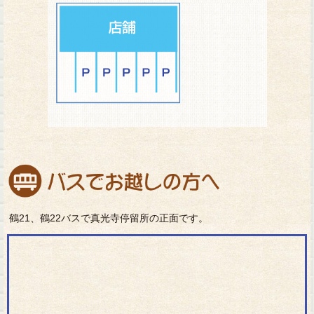
鶴21、鶴22バスで真光寺停留所の正面です。